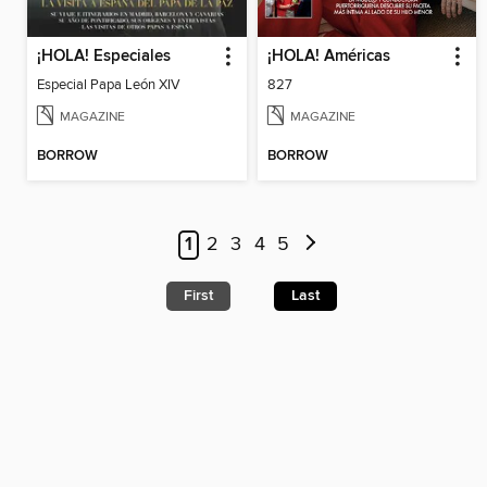
¡HOLA! Especiales
¡HOLA! Américas
Especial Papa León XIV
827
MAGAZINE
MAGAZINE
BORROW
BORROW
1
2
3
4
5
First
Last